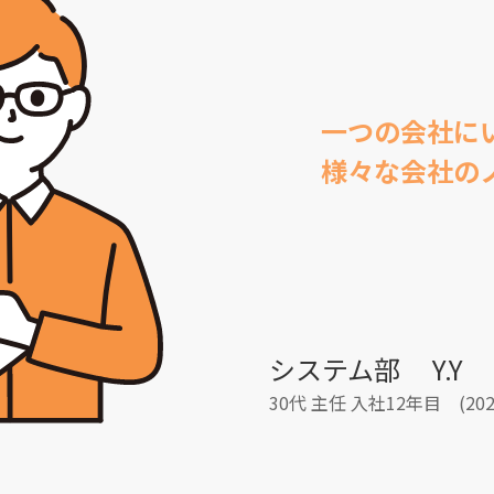
一つの会社に
様々な会社の
システム部 Y.Y
30代 主任 入社12年目 (2